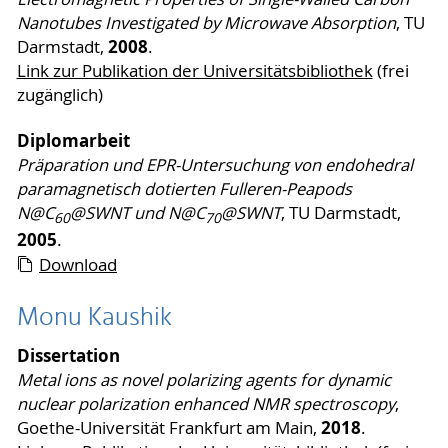
Nanotubes Investigated by Microwave Absorption
, TU
2008
Darmstadt,
.
Link zur Publikation der Universitätsbibliothek
(frei
zugänglich)
Diplomarbeit
Präparation und EPR-Untersuchung von endohedral
paramagnetisch dotierten Fulleren-Peapods
N@C
@SWNT und N@C
@SWNT
, TU Darmstadt,
60
70
2005
.
Download
Monu Kaushik
Dissertation
Metal ions as novel polarizing agents for dynamic
nuclear polarization enhanced NMR spectroscopy
,
2018
Goethe-Universität Frankfurt am Main,
.