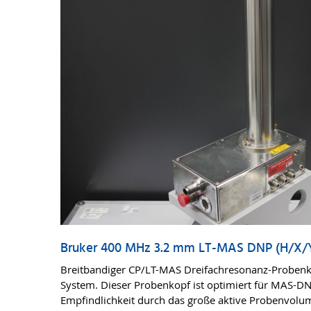
Bruker 400 MHz 3.2 mm LT-MAS DNP (H/X/
Breitbandiger CP/LT-MAS Dreifachresonanz-Probenko
System. Dieser Probenkopf ist optimiert für MAS-D
Empfindlichkeit durch das große aktive Probenvolu