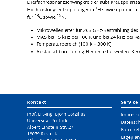
Dreifachresonanzschwingkreis erlaubt Kreuzpolaris
1
Hochleistungsentkopplung von
H sowie optimierte
13
15
für
C sowie
N.
Mikrowellenleiter für 263 GHz-Bestrahlung des 
MAS bis 15 kHz bei 100 K und bis 24 kHz bei 
Temperaturbereich (100 K – 300 K)
Austauschbare Tuning-Elemente für weitere Ke
Kontakt
Service
Prof. Dr.-Ing. Björn Corzilius
Impress
Universität Rostock
Datensc
Albert-Einstein-Str. 27
Barrieref
18059 Rostock
Lageplan