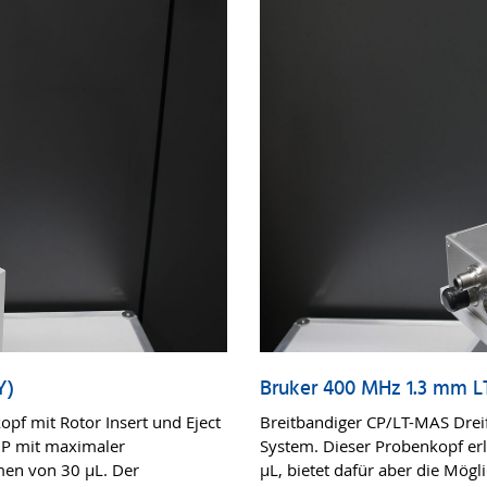
Y)
Bruker 400 MHz 1.3 mm 
pf mit Rotor Insert und Eject
Breitbandiger CP/LT-MAS Drei
NP mit maximaler
System. Dieser Probenkopf er
men von 30 µL. Der
µL, bietet dafür aber die Mögli