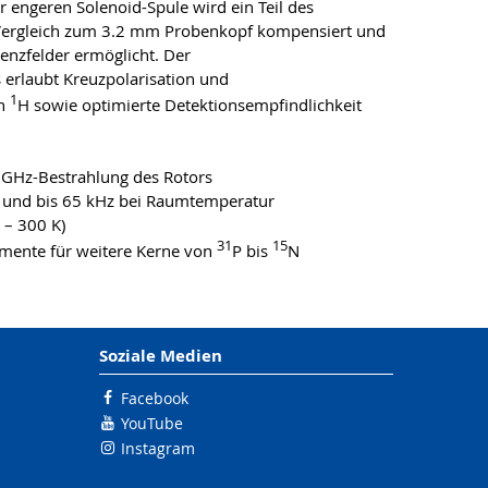
r engeren Solenoid-Spule wird ein Teil des
 Vergleich zum 3.2 mm Probenkopf kompensiert und
uenzfelder ermöglicht. Der
 erlaubt Kreuzpolarisation und
1
on
H sowie optimierte Detektionsempfindlichkeit
3 GHz-Bestrahlung des Rotors
 und bis 65 kHz bei Raumtemperatur
 – 300 K)
31
15
mente für weitere Kerne von
P bis
N
Soziale Medien
Facebook
YouTube
Instagram