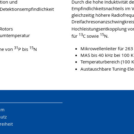
ation und
Durch die hohe Induktivität de
Empfindlichkeitsnachteils im
 Detektionsempfindlichkeit
gleichzeitig höhere Radiofreq
Dreifachresonanzschwingkreis
Rotors
Hochleistungsentkopplung v
13
15
Raumtemperatur
für
C sowie
N.
31
15
Mikrowellenleiter für 26
rne von
P bis
N
MAS bis 40 kHz bei 100 K
Temperaturbereich (100 K
Austauschbare Tuning-Ele
um
hutz
reiheit