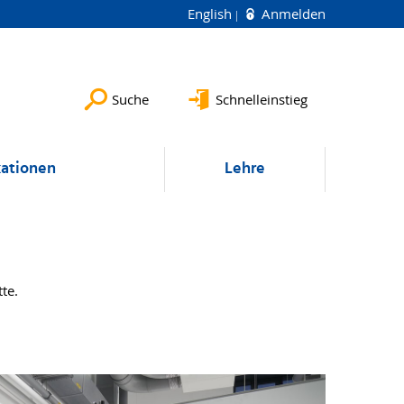
English
Anmelden
Suche
Schnelleinstieg
kationen
Lehre
tte.