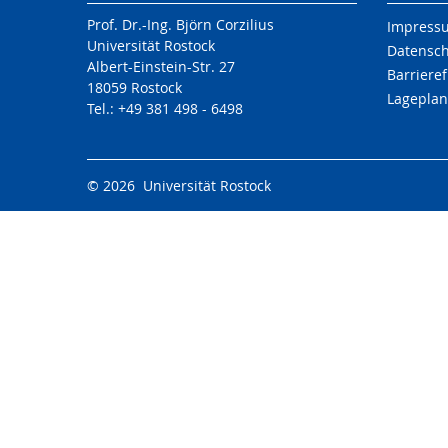
Prof. Dr.-Ing. Björn Corzilius
Impress
Universität Rostock
Datensc
Albert-Einstein-Str. 27
Barrieref
18059 Rostock
Lageplan
Tel.: +49 381 498 - 6498
© 2026 Universität Rostock