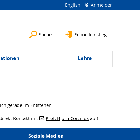
English
Anmelden
Suche
Schnelleinstieg
kationen
Lehre
sich gerade im Entstehen.
direkt Kontakt mit
Prof. Björn Corzilius
auf!
Soziale Medien