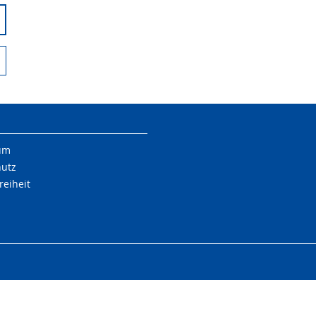
um
hutz
reiheit